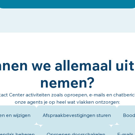
nen we allemaal ui
nemen?
act Center activiteiten zoals oproepen, e-mails en chatber
onze agents je op heel wat vlakken ontzorgen:
n en wijzigen
Afspraakbevestigingen sturen
Bood
genda’s beheren
Oproepen doorschakelen
E-mails