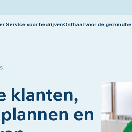
r Service voor bedrijven
Onthaal voor de gezondhe
S
e klanten,
inplannen en