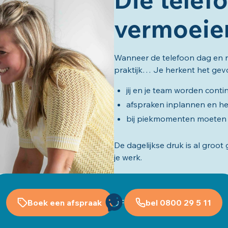
vermoeie
Wanneer de telefoon dag en nac
praktijk… Je herkent het gevo
jij en je team worden conti
afspraken inplannen en he
bij piekmomenten moeten 
De dagelijkse druk is al groot
je werk.
Boek een afspraak
OF
bel 0800 29 5 11